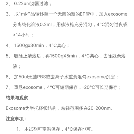
2、
0.22um
滤器过滤；
3、
取
1ml
样品转移至一个无菌的新的
EP
管中，加入
exosome
分离纯化溶液
0.2ml
，用移液枪充分混匀，
4
℃混匀过夜或
>14
小时；
4、
1500g
x
30min
，
4
℃离心；
5、
吸除上清液后，再
1500gX5min
，
4
℃离心，去除残余溶
液；
6、
加
50ul
无菌
PBS
或去离子水重悬混匀
exosome
沉淀；
7、
重悬
exosome
，
4
℃可短期保存，
-20
℃可长期保存；
结果与观察
Exosome
为半托杯状结构，粒径范围多在
20-200nm.
注意事项：
1、
本试剂可室温保存，
4
℃保存也可。