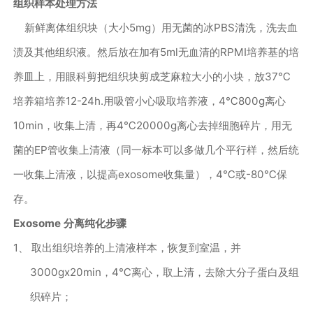
组织样本处理方法
新鲜离体组织块（大小
5mg
）用无菌的冰
PBS
清洗，洗去血
渍及其他组织液。然后放在加有
5ml
无血清的
RPMI
培养基的培
养皿上，用眼科剪把组织块剪成芝麻粒大小的小块，放
37
℃
培养箱培养
12-24h.
用吸管小心吸取培养液，
4
℃
800g
离心
10min
，收集上清，再
4
℃
20000g
离心去掉细胞碎片，用无
菌的
EP
管收集上清液（同一标本可以多做几个平行样，然后统
一收集上清液，以提高
exosome
收集量），
4
℃或
-80
℃保
存。
Exosome
分离纯化步骤
1、
取出组织培养的上清液样本，恢复到室温，并
3000g
x
20min
，
4
℃离心，取上清，去除大分子蛋白及组
织碎片；