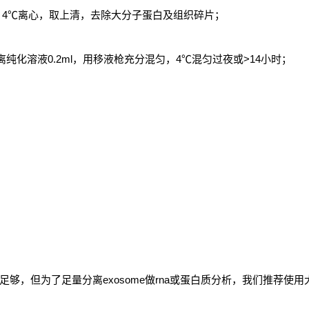
，
4
℃离心，取上清，去除大分子蛋白及组织碎片；
离纯化溶液
0.2ml
，用移液枪充分混匀，
4
℃混匀过夜或
>14
小时；
足够，但为了足量分离
exosome
做
rna
或蛋白质分析，我们推荐使用