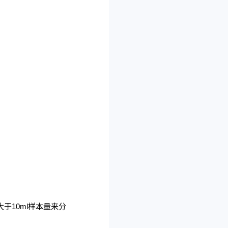
大于
10ml
样本量来分