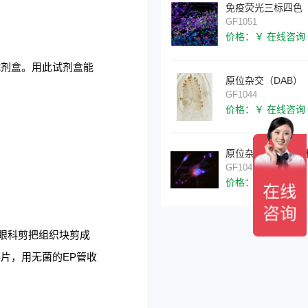
免疫荧光三标四色
GF1051
价格：￥ 在线咨询
试剂盒。用此试剂盒能
原位杂交（DAB）
GF1044
价格：￥ 在线咨询
原位杂交（FISH双
GF1041
价格：￥ 在线咨询
眼科剪把组织块剪成
碎片，用无菌的
EP
管收