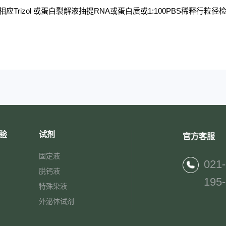
相应
Trizol
或蛋白裂解液抽提
RNA
或蛋白质或
1:100PBS
稀释行粒径
验
试剂
官方客服
固定液
021
脱钙液
195
特殊染液
外泌体试剂