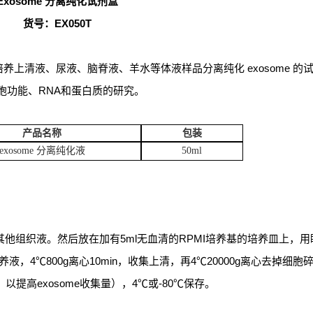
Exosome
分离纯化试剂盒
货号：EX0
5
0T
培养上清液、尿液、脑脊液、羊水等体液样品分离纯化
exosome
的
胞功能、
RNA
和蛋白质的研究。
产品名称
包装
exosome
分离纯化液
5
0ml
其他组织液。然后放在加有
5ml
无血清的
RPMI
培养基的培养皿上，用
养液，
4
℃
800g
离心
10min
，收集上清，再
4
℃
20000g
离心去掉细胞
，以提高
exosome
收集量），
4
℃或
-80
℃保存。