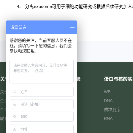
4、
分离
exosome
可用于细胞功能研究或根据后续研究加入
说明书下载
请您留言
感谢您的关注，当前客服人员不在
线，请填写一下您的信息，我们会
尽快和您联系。
关于歌凡
病理形态实验
蛋白与核酸实
关于我们
脱钙软化
WB
企业文化
样本包埋
DNA
企业资质
切片
质粒测序
联系我们
原位杂交
RNA