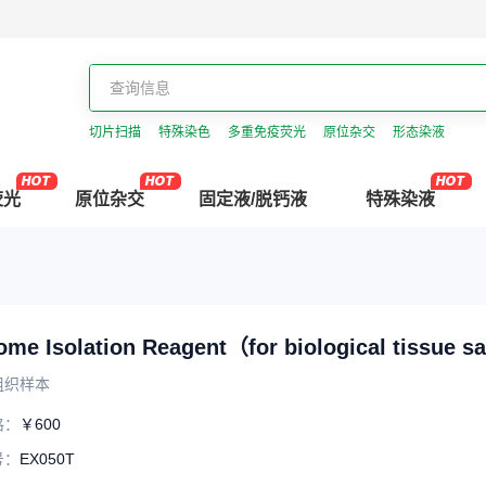
切片扫描
特殊染色
多重免疫荧光
原位杂交
形态染液
荧光
原位杂交
固定液/脱钙液
特殊染液
Exosome Isolation Reagent（for biological
组织样本
格
：
￥600
号
：
EX050T