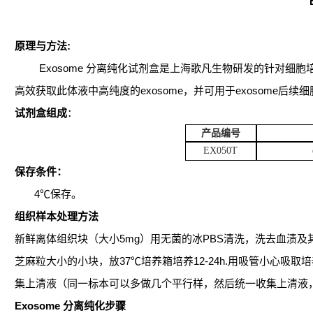
原理与方法
:
Exosome
分离纯化试剂盒是上海歌凡生物研发的针对细胞
高效获取此体液中高纯度的
exosome
，并可用于
exosome
后续细
试剂盒组成
：
产品编号
EX0
5
0T
保存条件：
4
℃
保存。
组织样本处理方法
新鲜离体组织块（大小
5mg
）用无菌的冰
PBS
清洗，洗去血渍及
芝麻粒大小的小块，放
37
℃培养箱培养
12-24h.
用吸管小心吸取培
集上清液（同一标本可以多做几个平行样，然后统一收集上清液
Exosome
分离纯化步骤