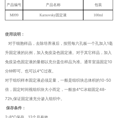
产品编号
产品名称
包装
M099
Karnovsky
固定液
100ml
使用说明：
对于细胞样品，去除培养液后，按照每六孔板一个孔加入
1
毫
升固定液的比例，加入免疫染色固定液。对于其它样品，加入
免疫染色固定液的量都以充分盖住样品为准。通常室温固定
10
分钟即可。
也可以
4
℃过夜。
对于组织样本固定液必须足量，一般是组织块总体积的
10-50
倍，固定时间视组织块大小而定，一般放
4
℃冰箱固定
48-
72h,
保证固定液充分渗入组织中。
保存条件：
2-8
℃保存，
12
个月有效。