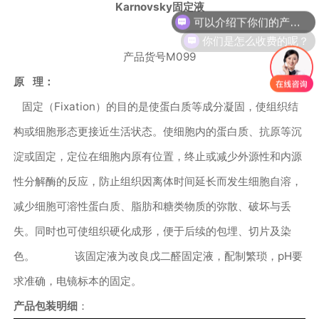
Karnovsky
固定液
可以介绍下你们的产品么？
你们是怎么收费的呢？
产品货号
M099
原
理：
固定（
Fixation
）的目的是使蛋白质等成分凝固，使组织结
构或细胞形态更接近生活状态。使细胞内的蛋白质、抗原等沉
淀或固定，定位在细胞内原有位置，终止或减少外源性和内源
性分解酶的反应，防止组织因离体时间延长而发生细胞自溶，
减少细胞可溶性蛋白质、脂肪和糖类物质的弥散、破坏与丢
失。同时也可使组织硬化成形，便于后续的包埋、切片及染
色。 该固定液为改良戊二醛固定液，配制繁琐，
pH
要
求准确，电镜标本的固定。
产品包装明细
：