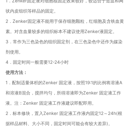
1
．
Zenker
固定液对细胞核固定效果较好，较适合于造血和网
状内皮组织等样品的固定。
2
．
Zenker
固定液不能用于保存细胞颗粒，红细胞及含铁血黄
素。对含血量较多的组织标本不建议使用
Zenker
液固定。
3
．常作为三色染色的组织固定剂，在三色染色中还作为媒染
剂使用。
4
．固定时间一般需要
12-24
小时
使用方法：
1
．配制适量体积的
Zenker
固定液，按照
19:1
的比例将溶液
A
和溶液
B
混合，搅拌均匀，所得溶液即为
Zenker
固定液工作
液。注：
Zenker
固定液工作液建议即配即用。
2
．标本修块，置入
Zenker
固定液工作液内固定
12
～
24h(
根
据样品材料、大小不同，固定时间可能会有较大差异
)
。