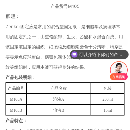
产品货号
M105
原
理：
Zenker
固定液是常用的混合型固定液，是细胞学及病理学常
用的固定剂之一，由重铬酸钾、生汞、乙酸和水混合而成。用
该固定液固定的组织，细胞核及细胞浆染色十分清晰，特别是
可以介绍下你们的产品么？
要显示免疫球蛋白、病毒包涵体
(
如
Negri
小体
)
、骨骼肌的横
纹等组织时，应用本液可获得良好的结果。
产品包装明细
：
产品编号
产品名称
包装
M105A
溶液
A
250ml
M105B
溶液
B
15ml
产品特点：