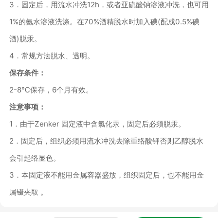
3
．固定后，用流水冲洗
12h
，或者亚硫酸钠溶液冲洗，也可用
1%
的氨水溶液洗涤。在
70%
酒精脱水时加入碘
(
配成
0.5%
碘
酒
)
脱汞。
4
．常规方法脱水、透明。
保存条件：
2-8
℃保存，
6
个月有效。
注意事项：
1
．由于
Zenker
固定液中含氯化汞，固定后必须脱汞。
2
．固定后，组织必须用流水冲洗去除重络酸钾否则乙醇脱水
会引起络显色。
3
．本固定液不能用金属容器盛放，组织固定后，也不能用金
属镊夹取
。