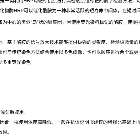
n，简称TSA），是一类利用HRP对靶标抗原进行高密度原位标记的酶学检测方法，
化物酶HRP可以催化酪胺为一种非常活跃的短寿命中间体，在短时
为中心的类似“岛”状的聚集团，因使用荧光染料标记的酪胺，使得抗
标。基于酪胺的信号放大技术能够提供极强的灵敏度、检测极微量的
盒可与传统染色方法结合使用以多色成像，也可以顺序进行两个或更
现多重荧光染色。
吸混匀后取用。
。因此一抗使用浓度需降低，一般在抗体说明书建议的稀释比基础上再扩
效果。