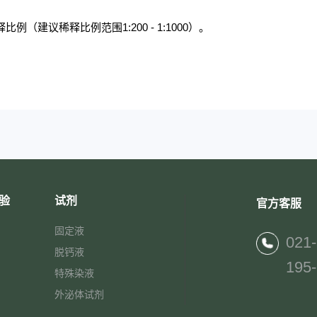
例（建议稀释比例范围1:200 - 1:1000）。
验
试剂
官方客服
固定液
021
脱钙液
195
特殊染液
外泌体试剂