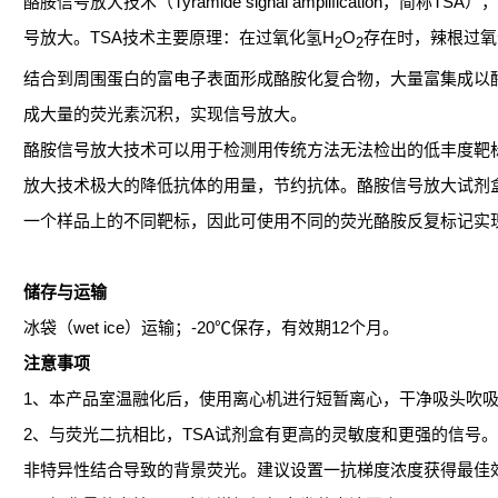
酪胺信号放大技术（Tyramide signal amplificatio
号放大。TSA技术主要原理：在过氧化氢H
O
存在时，辣根过氧
2
2
结合到周围蛋白的富电子表面形成酪胺化复合物，大量富集成以酶
成大量的荧光素沉积，实现信号放大。
酪胺信号放大技术可以用于检测用传统方法无法检出的低丰度靶
放大技术极大的降低抗体的用量，节约抗体。酪胺信号放大试剂
一个样品上的不同靶标，因此可使用不同的荧光酪胺反复标记实
储存与运输
冰袋（wet ice）运输；-20℃保存，有效期12个月。
注意事项
1、本产品室温融化后，使用离心机进行短暂离心，干净吸头吹
2、与荧光二抗相比，TSA试剂盒有更高的灵敏度和更强的信号
非特异性结合导致的背景荧光。建议设置一抗梯度浓度获得最佳