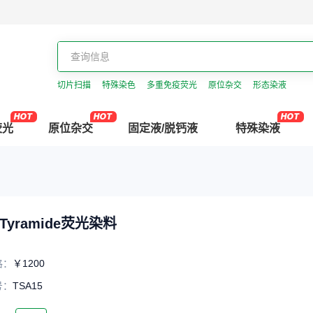
切片扫描
特殊染色
多重免疫荧光
原位杂交
形态染液
荧光
原位杂交
固定液/脱钙液
特殊染液
 Tyramide荧光染料
格
：
￥1200
号
：
TSA15