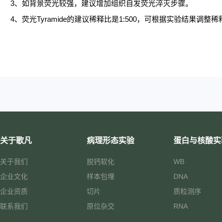
3、如背景荧光较强，建议增加组织自发荧光淬灭步骤。
4、荧光Tyramide的建议稀释比是1:500，可根据实验结果调整稀释比
关于歌凡
病理形态实验
蛋白与核酸实
关于我们
脱钙软化
WB
企业文化
样本包埋
DNA
企业资质
切片
质粒测序
联系我们
原位杂交
RNA