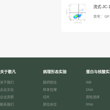
流式-JC-
货号：
GF
关于歌凡
病理形态实验
蛋白与核酸实
关于我们
脱钙软化
WB
企业文化
样本包埋
DNA
企业资质
切片
质粒测序
联系我们
原位杂交
RNA