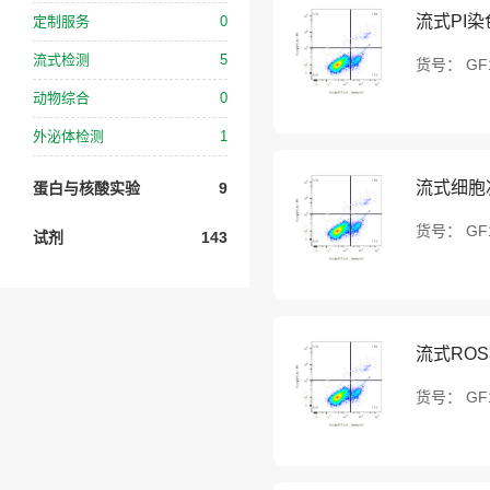
流式PI染
定制服务
0
流式检测
5
货号：
GF
动物综合
0
外泌体检测
1
流式细胞
蛋白与核酸实验
9
货号：
GF
试剂
143
流式RO
货号：
GF