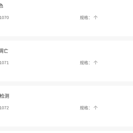
色
1070
规格：
个
凋亡
1071
规格：
个
S检测
1072
规格：
个