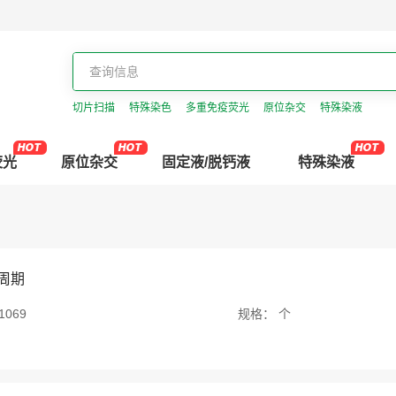
切片扫描
特殊染色
多重免疫荧光
原位杂交
特殊染液
荧光
原位杂交
固定液/脱钙液
特殊染液
周期
1069
规格：
个