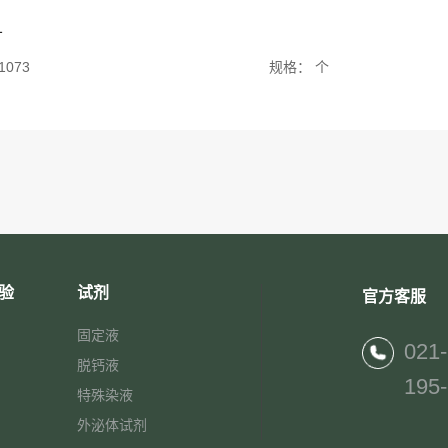
1
1073
规格：
个
验
试剂
官方客服
固定液
021
脱钙液
195
特殊染液
外泌体试剂